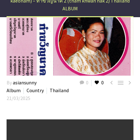
kaeonam) – ทำขวัญนาค 2 (tham khwan nak 2) Thailand
ALBUM



By
asiansunny
0
0
Album
Country
Thailand
21/03/2025