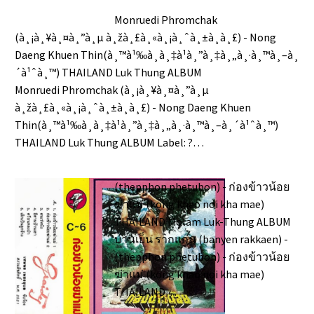
Monruedi Phromchak
(à¸¡à¸¥à¸¤à¸”à¸µ à¸žà¸£à¸«à¸¡à¸ˆà¸±à¸à¸£) - Nong
Daeng Khuen Thin(à¸™à¹‰à¸­à¸‡à¹à¸”à¸‡à¸„à¸·à¸™à¸–à¸
´à¹ˆà¸™) THAILAND Luk Thung ALBUM
Monruedi Phromchak (à¸¡à¸¥à¸¤à¸”à¸µ
à¸žà¸£à¸«à¸¡à¸ˆà¸±à¸à¸£) - Nong Daeng Khuen
Thin(à¸™à¹‰à¸­à¸‡à¹à¸”à¸‡à¸„à¸·à¸™à¸–à¸´à¹ˆà¸™)
THAILAND Luk Thung ALBUM Label: ?…
(thepphon phetubon) - ก่องข้าวน้อย
ฆ่าแม่ (kong khao noi kha mae)
THAILAND Molam Luk-Thung ALBUM
บานเย็น รากแก่น (banyen rakkaen) -
(thepphon phetubon) - ก่องข้าวน้อย
ฆ่าแม่ (kong khao noi kha mae)
THAILAND…