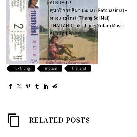
ALBUM LP
สุนารี ราชสีมา (Sunari Ratchasima) -
ทางสายใหม่ (Thang Sai Mai)
THAILAND Luk-Thung Molam Music
ALBUM LP…
luk thung
molam
thailand
RELATED POSTS