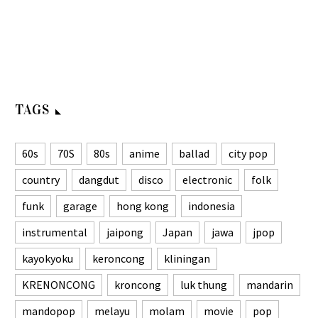
TAGS
60s
70S
80s
anime
ballad
city pop
country
dangdut
disco
electronic
folk
funk
garage
hong kong
indonesia
instrumental
jaipong
Japan
jawa
jpop
kayokyoku
keroncong
kliningan
KRENONCONG
kroncong
luk thung
mandarin
mandopop
melayu
molam
movie
pop