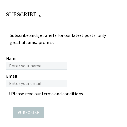
(lam phon sawan chak
พิมพา พรศิริ ESAN DANCE
Thongmai Mali à¸—à¸­
0
0
banyen) THAILAND
21 PLENG DANG อีสาน
23 Jun 2024
à¸‡à¸¡à¸±à¸¢ à¸¡à¸²à¸
SUBSCRIBE
MOLAM Luk-Thung
แด๊นซ์ 21 เพลงดัง
à¸Šà¸²à¸¢ à¹€à¸¡à¸·à¸­
Phaen..Tha Duan Lao
ALBUM บานเย็น รากแก่น
THAILAND Molam
à¸‡à¸ªà¸´à¸‡à¸«à¹Œ
à¸¥à¸³à¹à¸žà¸™.. à¸—
0
0
(banyen rakkaen) –…
ALBUM
Chai Mueangsing – Sing
18 Mar 2024
à¹‰à¸²à¸”à¸§à¸¥à¹€à
Subscribe and get alerts for our latest posts, only
PHIMPHA PHONSIRI
Thao Khao Wongkan 80’s
สุนารี ราชสีมา (Sunari
70’s THAILAND Molam 
great albums...promise
พิมพา พรศิริ ESAN DANCE
THAILAND Funk Luk-
Ratchasima) – ทางสาย
Label: ? Year: ?…
0
0
21 PLENG DANG อีสาน
Thung Music ALBUM
ใหม่ (Thang Sai Mai)
01 Jan 2025
แด๊นซ์ 21 เพลงดัง
à¸Šà¸²à¸¢ à¹€à¸¡à¸·à¸­
THAILAND Luk-Thung
Name
THAILAND Molam
à¸‡à¸ªà¸´à¸‡à¸«à¹Œ
Molam Music ALBUM LP
ALBUM PHIMPHA
Chai Mueangsing – Sing
สุนารี ราชสีมา (Sunari
Email
PHONSIRI พิมพา พรศิริ
Thao Khao Wongkan 80’s
Ratchasima) – ทางสาย
ESAN…
THAILAND Funk Luk-
ใหม่ (Thang Sai Mai)
Thung Music ALBUM
THAILAND Luk-Thung
Please read our
terms and conditions
Label: ? Year: ? Country:…
Molam Music ALBUM LP สุ
นารี ราชสีมา (Sunari
Ratchasima) –…