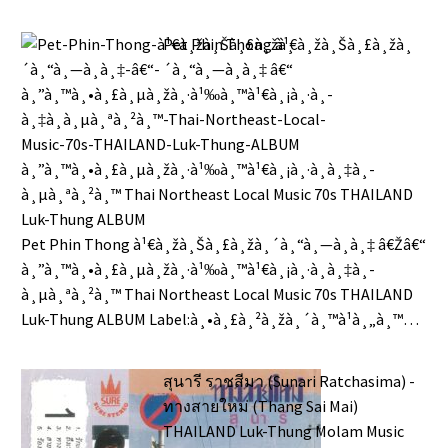
Pet Phin Thong à¹€à¸žà¸Šà¸£à¸žà¸
´à¸“à¸—à¸­à¸‡ â€“
à¸”à¸™à¸•à¸£à¸µà¸žà¸·à¹‰à¸™à¹€à¸¡à¸·à¸­à¸‡à¸­
à¸µà¸ªà¸²à¸™ Thai Northeast Local Music 70s THAILAND
Luk-Thung ALBUM
Pet Phin Thong à¹€à¸žà¸Šà¸£à¸žà¸´à¸“à¸—à¸­à¸‡ â€Žâ€“
à¸”à¸™à¸•à¸£à¸µà¸žà¸·à¹‰à¸™à¹€à¸¡à¸·à¸­à¸‡à¸­
à¸µà¸ªà¸²à¸™ Thai Northeast Local Music 70s THAILAND
Luk-Thung ALBUM Label:à¸•à¸£à¸²à¸žà¸´à¸™à¹à¸„à¸™…
สุนารี ราชสีมา (Sunari Ratchasima) -
ทางสายใหม่ (Thang Sai Mai)
THAILAND Luk-Thung Molam Music