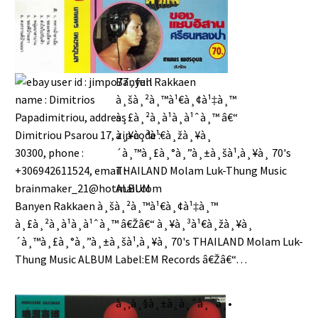
Banyen Rakkaen
à¸šà¸²à¸™à¹€à¸¢à¹‡à¸™
à¸£à¸²à¸à¹à¸à¹ˆà¸™ â€“
à¸¥à¸³à¹€à¸žà¸¥à¸
´à¸™à¸£à¸°à¸”à¸±à¸šà¹‚à¸¥à¸ 70's
THAILAND Molam Luk-Thung Music
ALBUM
Banyen Rakkaen à¸šà¸²à¸™à¹€à¸¢à¹‡à¸™
à¸£à¸²à¸à¹à¸à¹ˆà¸™ â€Žâ€“ à¸¥à¸³à¹€à¸žà¸¥à¸
´à¸™à¸£à¸°à¸”à¸±à¸šà¹‚à¸¥à¸ 70's THAILAND Molam Luk-
Thung Music ALBUM Label:EM Records â€Žâ€“…
à¸‚à¸§à¸±à¸à¸ˆà¸´à¸•