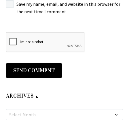
à¸žà¸¸à¹ˆà¸¡à¸žà¸§à¸‡
Format: Vinyl,…
à¸”à¸«à¸à¸´à¸‡) – Yao
Save my name, email, and website in this browser for
à¹„à¸žà¸ˆà¸´à¸
à¸”à¸§à¸‡à¸ˆà¸±à¸™à¸
Yuan
the next time I comment.
Mai
0
0
—à¸£à¹Œ Phumphuang
01 Jun 2023
à¹€à¸¢à¹‰à¸²à¸¢à¸§à¸™
à¸¢à¸±à¸‡à¸ˆà¸
Duangchan –
90’s THAILAND Luk Thung
70s THAILAND L
à¹à¸à¹‰à¸§à¸£à¸­
Molam Pop Music ALBUM
Label: ? Year: ? 
ดาว บ้านดอน (dao
à¸žà¸µà¹ˆ Kaeo Ro Phi
Songs Label: ? Year:…
bandon) – คนขี่หลังควาย
70’s THAI Luk-Thung
0
0
(khon khi lang khwai)
20 Mar 2025
Folk ALBUM
THAILAND Molam Music
บานเย็น รากแก่น
à¸žà¸¸à¹ˆà¸¡à¸žà¸§à¸‡
ALBUM LP
(banyen rakkaen) – ลำ
à¸”à¸§à¸‡à¸ˆà¸±à¸™à¸
SEND COMMENT
0
0
ดาว บ้านดอน (dao
พรสวรรค์จากบานเย็น
—à¸£à¹Œ Phumphuang
bandon) – คนขี่หลังควาย
(lam phon sawan chak
Duangchan –
(khon khi lang khwai)
banyen) THAILAND
à¹à¸à¹‰à¸§à¸£à¸­
Thongmai Mali à¸—à¸­
THAILAND Molam Music
MOLAM Luk-Thung
à¸žà¸µà¹ˆ Kaeo Ro Phi
ARCHIVES
à¸‡à¸¡à¸±à¸¢ à¸¡à¸²à¸
ALBUM LP ดาว บ้านดอน
ALBUM
70’s THAI Luk-Thung
Phaen..Tha Duan Lao
07 Jun 2023
(dao bandon) –…
บานเย็น รากแก่น
Folk ALBUM Label : ?
à¸¥à¸³à¹à¸žà¸™.. à¸—
Select Month
(banyen rakkaen) – ลำ
Year: ? Country:…
à¹‰à¸²à¸”à¸§à¸¥à¹€à
พรสวรรค์จากบานเย็น
PHIMPHA PHONSIRI
70’s THAILAND Molam 