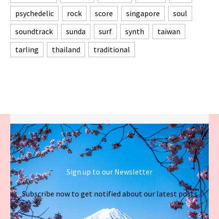
psychedelic
rock
score
singapore
soul
soundtrack
sunda
surf
synth
taiwan
tarling
thailand
traditional
Sign up to our Newsletter
Subscribe now to get notified about our latest posts