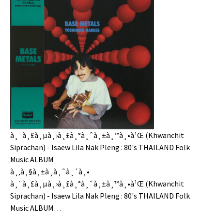
à¸¨à¸£à¸µà¸›à¸£à¸°à¸ˆà¸±à¸™à¸•à¹Œ (Khwanchit
Siprachan) - Isaew Lila Nak Pleng : 80's THAILAND Folk
Music ALBUM
à¸‚à¸§à¸±à¸à¸ˆà¸´à¸•
à¸¨à¸£à¸µà¸›à¸£à¸°à¸ˆà¸±à¸™à¸•à¹Œ (Khwanchit
Siprachan) - Isaew Lila Nak Pleng : 80's THAILAND Folk
Music ALBUM…